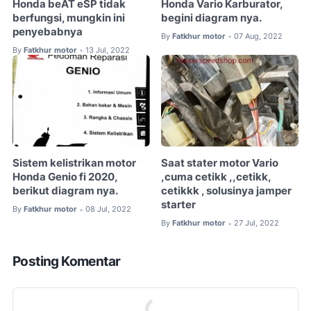
Honda beAT eSP tidak
Honda Vario Karburator,
berfungsi, mungkin ini
begini diagram nya.
penyebabnya
By
Fatkhur motor
07 Aug, 2022
•
By
Fatkhur motor
13 Jul, 2022
•
Sistem kelistrikan motor
Saat stater motor Vario
Honda Genio fi 2020,
,cuma cetikk ,,cetikk,
berikut diagram nya.
cetikkk , solusinya jamper
starter
By
Fatkhur motor
08 Jul, 2022
•
By
Fatkhur motor
27 Jul, 2022
•
Posting Komentar