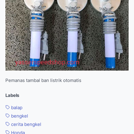
Pemanas tambal ban listrik otomatis
Labels
balap
bengkel
cerita bengkel
Honda