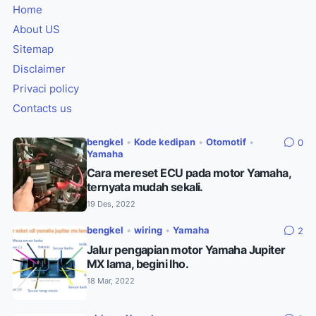
Home
About US
Sitemap
Disclaimer
Privaci policy
Contacts us
bengkel
•
Kode kedipan
•
Otomotif
•
0
Yamaha
Cara mereset ECU pada motor Yamaha,
ternyata mudah sekali.
19 Des, 2022
bengkel
•
wiring
•
Yamaha
2
Jalur pengapian motor Yamaha Jupiter
MX lama, begini lho.
18 Mar, 2022