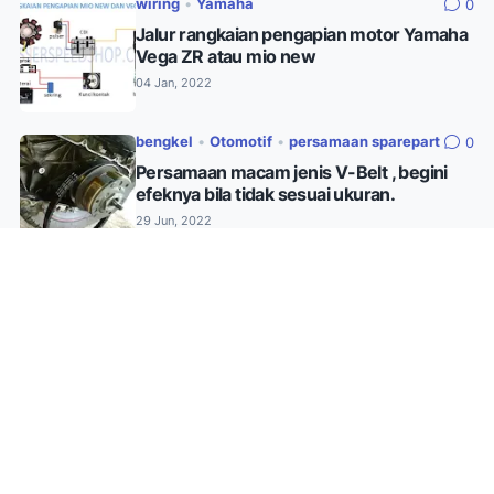
wiring
•
Yamaha
0
Jalur rangkaian pengapian motor Yamaha
Vega ZR atau mio new
04 Jan, 2022
bengkel
•
Otomotif
•
persamaan sparepart
0
Persamaan macam jenis V-Belt , begini
efeknya bila tidak sesuai ukuran.
29 Jun, 2022
bengkel
•
persamaan sparepart
2
Macam macam kiprok dan persamannya
18 Mar, 2022
bengkel
•
Kawasaki
•
wiring
0
Pengapian motor Kawasaki KLX , gini lho
urutan kabel nya